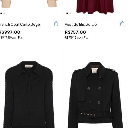
Trench Coat Curto Bege
Vestido Elis Bordô
R$997,00
R$757,00
R$947,15
com
Pix
R$719,15
com
Pix