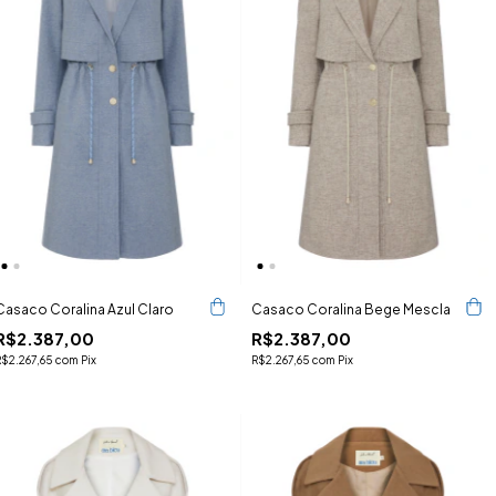
Casaco Coralina Azul Claro
Casaco Coralina Bege Mescla
R$2.387,00
R$2.387,00
R$2.267,65
com
Pix
R$2.267,65
com
Pix