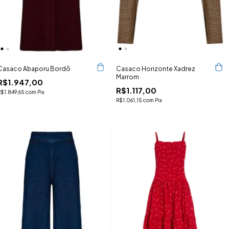
Casaco Abaporu Bordô
Casaco Horizonte Xadrez
Marrom
R$1.947,00
R$1.117,00
R$1.849,65
com
Pix
R$1.061,15
com
Pix