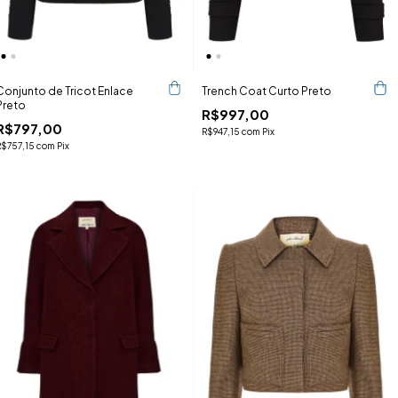
Conjunto de Tricot Enlace
Trench Coat Curto Preto
Preto
R$997,00
R$797,00
R$947,15
com
Pix
R$757,15
com
Pix