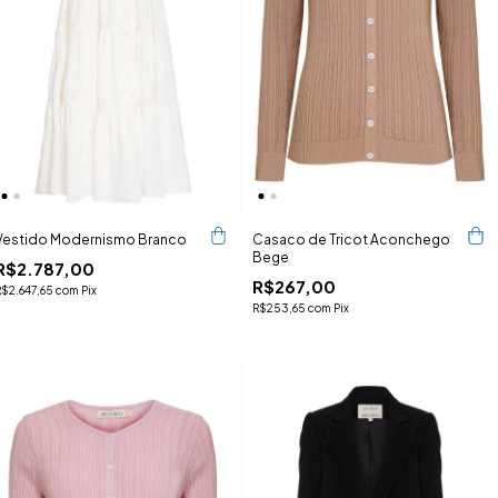
Vestido Modernismo Branco
Casaco de Tricot Aconchego
Bege
R$2.787,00
R$267,00
R$2.647,65
com
Pix
R$253,65
com
Pix