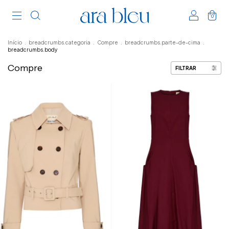
0
Início
.
breadcrumbs.categoria
.
Compre
.
breadcrumbs.parte-de-cima
.
breadcrumbs.body
Compre
FILTRAR