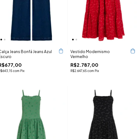
Calça Jeans Bonfá Jeans Azul
Vestido Modernismo
Escuro
Vermelho
R$677,00
R$2.787,00
R$643,15
com
Pix
R$2.647,65
com
Pix