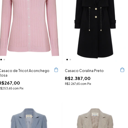
Casaco de Tricot Aconchego
Casaco Coralina Preto
Rosa
R$2.387,00
R$267,00
R$2.267,65
com
Pix
R$253,65
com
Pix