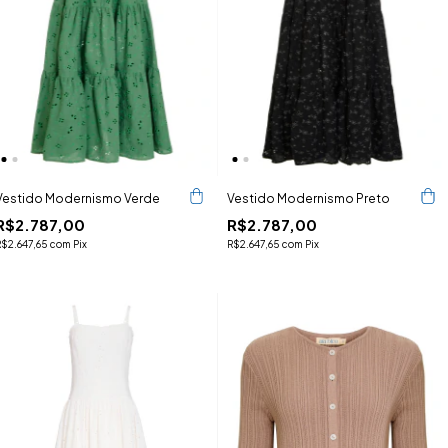
Vestido Modernismo Verde
Vestido Modernismo Preto
R$2.787,00
R$2.787,00
R$2.647,65
com
Pix
R$2.647,65
com
Pix