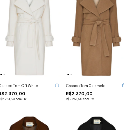
Casaco Tom Off White
Casaco Tom Caramelo
R$2.370,00
R$2.370,00
R$2.251,50
com
Pix
R$2.251,50
com
Pix