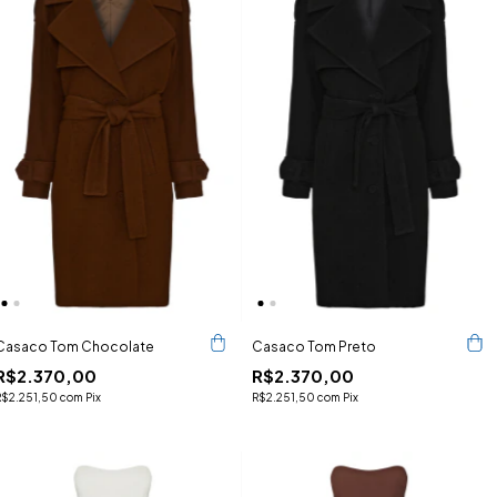
Casaco Tom Chocolate
Casaco Tom Preto
R$2.370,00
R$2.370,00
R$2.251,50
com
Pix
R$2.251,50
com
Pix