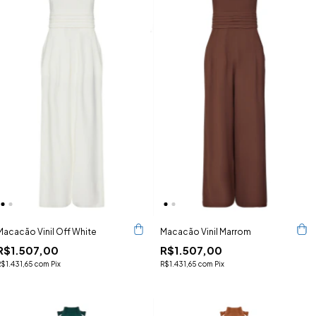
Macacão Vinil Off White
Macacão Vinil Marrom
R$1.507,00
R$1.507,00
R$1.431,65
com
Pix
R$1.431,65
com
Pix