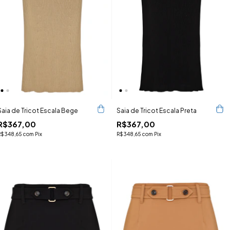
Saia de Tricot Escala Bege
Saia de Tricot Escala Preta
R$367,00
R$367,00
R$348,65
com
Pix
R$348,65
com
Pix