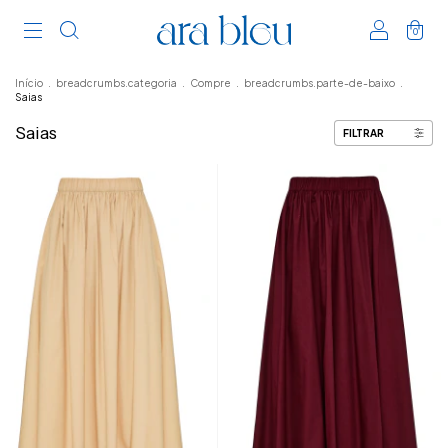
0
Início
.
breadcrumbs.categoria
.
Compre
.
breadcrumbs.parte-de-baixo
.
Saias
Saias
FILTRAR