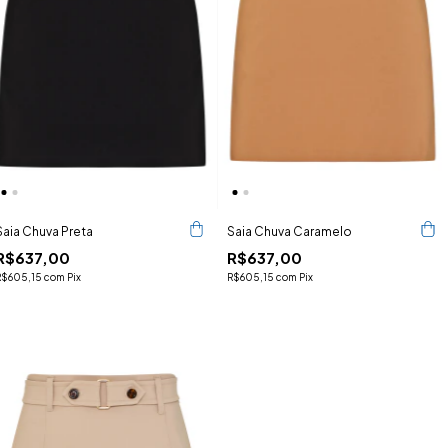
Saia Chuva Preta
Saia Chuva Caramelo
R$637,00
R$637,00
R$605,15
com
Pix
R$605,15
com
Pix