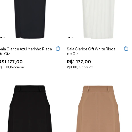
Saia Clarice Azul Marinho Risca
Saia Clarice Off White Risca
de Giz
de Giz
R$1.177,00
R$1.177,00
R$1.118,15
com
Pix
R$1.118,15
com
Pix