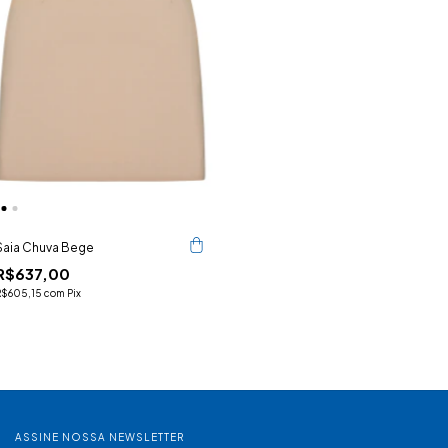
Saia Chuva Bege
R$637,00
R$605,15
com
Pix
ASSINE NOSSA NEWSLETTER