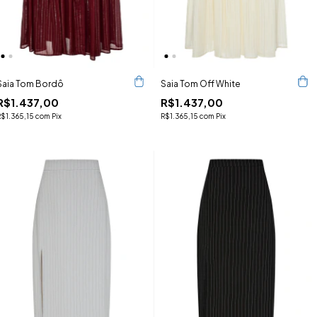
Saia Tom Bordô
Saia Tom Off White
R$1.437,00
R$1.437,00
R$1.365,15
com
Pix
R$1.365,15
com
Pix