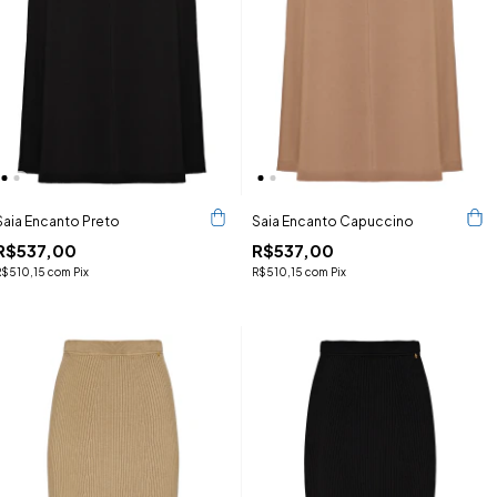
Saia Encanto Preto
Saia Encanto Capuccino
R$537,00
R$537,00
R$510,15
com
Pix
R$510,15
com
Pix