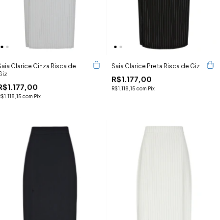
Saia Clarice Cinza Risca de
Saia Clarice Preta Risca de Giz
Giz
R$1.177,00
R$1.177,00
R$1.118,15
com
Pix
R$1.118,15
com
Pix