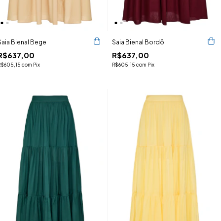
Saia Bienal Bege
Saia Bienal Bordô
R$637,00
R$637,00
R$605,15
com
Pix
R$605,15
com
Pix