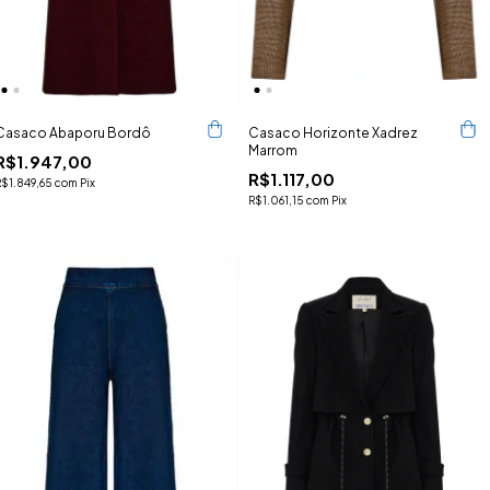
Casaco Abaporu Bordô
Casaco Horizonte Xadrez
Marrom
R$1.947,00
R$1.117,00
R$1.849,65
com
Pix
R$1.061,15
com
Pix