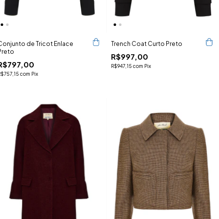
Conjunto de Tricot Enlace
Trench Coat Curto Preto
Preto
R$997,00
R$797,00
R$947,15
com
Pix
R$757,15
com
Pix