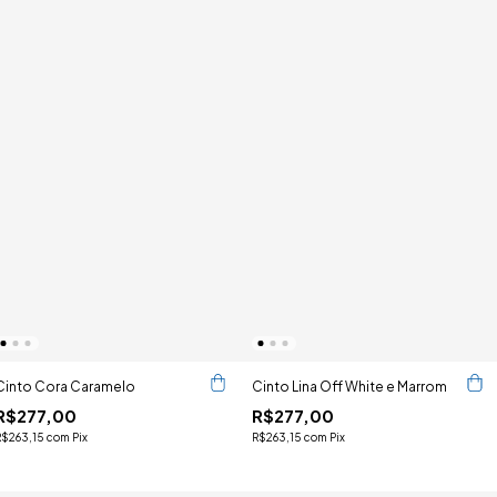
Cinto Cora Caramelo
Cinto Lina Off White e Marrom
R$277,00
R$277,00
R$263,15
com
Pix
R$263,15
com
Pix