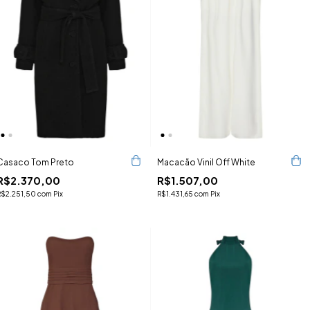
Casaco Tom Preto
Macacão Vinil Off White
R$2.370,00
R$1.507,00
R$2.251,50
com
Pix
R$1.431,65
com
Pix