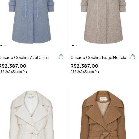
Casaco Coralina Azul Claro
Casaco Coralina Bege Mescla
R$2.387,00
R$2.387,00
R$2.267,65
com
Pix
R$2.267,65
com
Pix