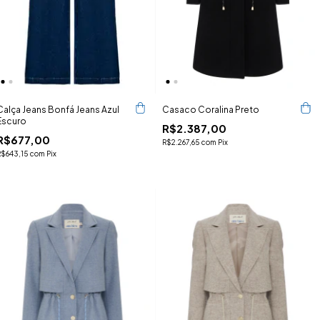
Calça Jeans Bonfá Jeans Azul
Casaco Coralina Preto
Escuro
R$2.387,00
R$677,00
R$2.267,65
com
Pix
R$643,15
com
Pix