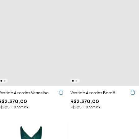
Vestido Acordes Vermelho
Vestido Acordes Bordô
R$2.370,00
R$2.370,00
R$2.251,50
com
Pix
R$2.251,50
com
Pix