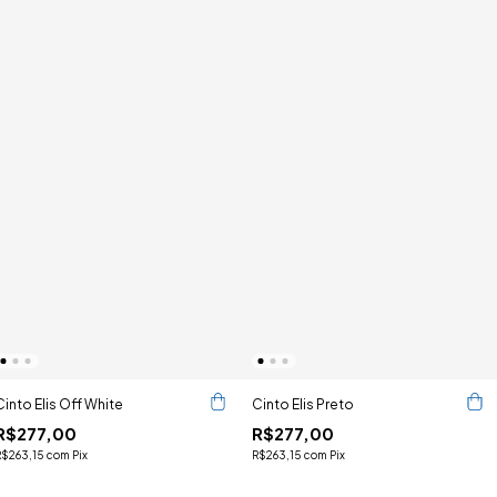
Cinto Elis Off White
Cinto Elis Preto
R$277,00
R$277,00
R$263,15
com
Pix
R$263,15
com
Pix