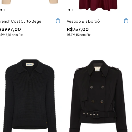
Trench Coat Curto Bege
Vestido Elis Bordô
R$997,00
R$757,00
R$947,15
com
Pix
R$719,15
com
Pix