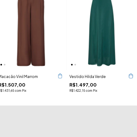
Macacão Vinil Marrom
Vestido Hilda Verde
R$1.507,00
R$1.497,00
R$1.431,65
com
Pix
R$1.422,15
com
Pix