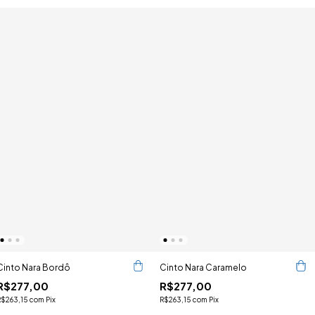
Cinto Nara Bordô
Cinto Nara Caramelo
R$277,00
R$277,00
R$263,15
com
Pix
R$263,15
com
Pix