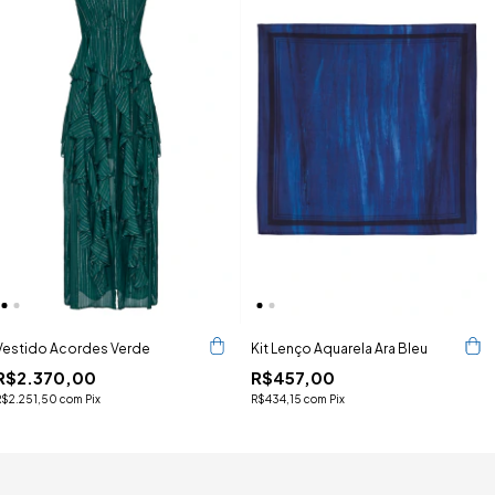
Vestido Acordes Verde
Kit Lenço Aquarela Ara Bleu
R$2.370,00
R$457,00
R$2.251,50
com
Pix
R$434,15
com
Pix