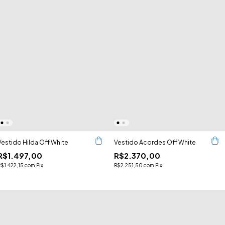
Vestido Hilda Off White
Vestido Acordes Off White
R$1.497,00
R$2.370,00
R$1.422,15
com
Pix
R$2.251,50
com
Pix