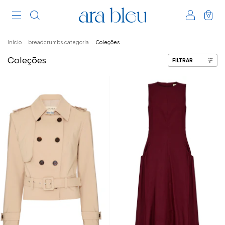
0
Início
.
breadcrumbs.categoria
.
Coleções
Coleções
FILTRAR