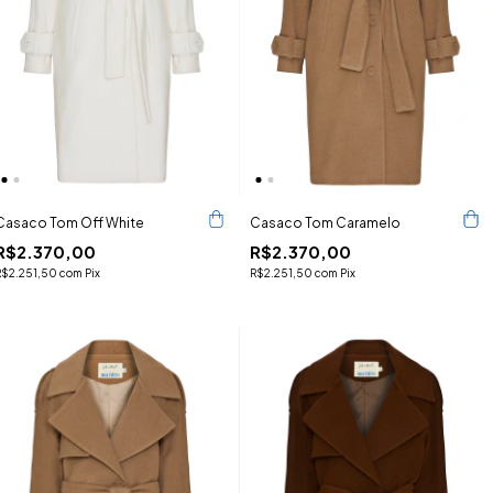
Casaco Tom Off White
Casaco Tom Caramelo
R$2.370,00
R$2.370,00
R$2.251,50
com
Pix
R$2.251,50
com
Pix