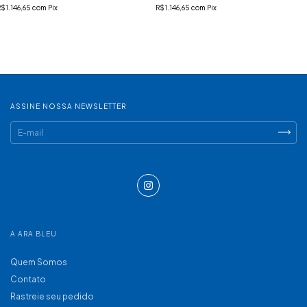
R$1.146,65
com
Pix
R$1.146,65
com
Pix
ASSINE NOSSA NEWSLETTER
A ARA BLEU
Quem Somos
Contato
Rastreie seu pedido