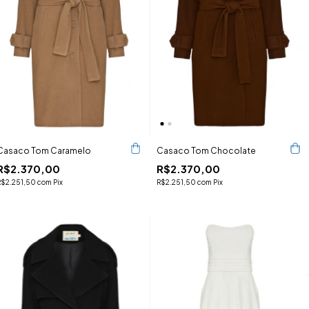
Casaco Tom Caramelo
Casaco Tom Chocolate
R$2.370,00
R$2.370,00
R$2.251,50
com
Pix
R$2.251,50
com
Pix