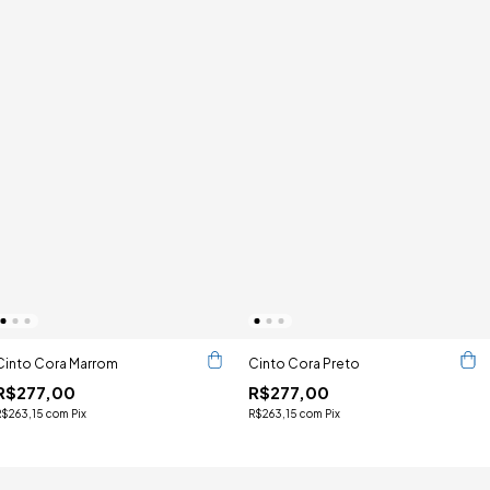
Cinto Cora Marrom
Cinto Cora Preto
R$277,00
R$277,00
R$263,15
com
Pix
R$263,15
com
Pix