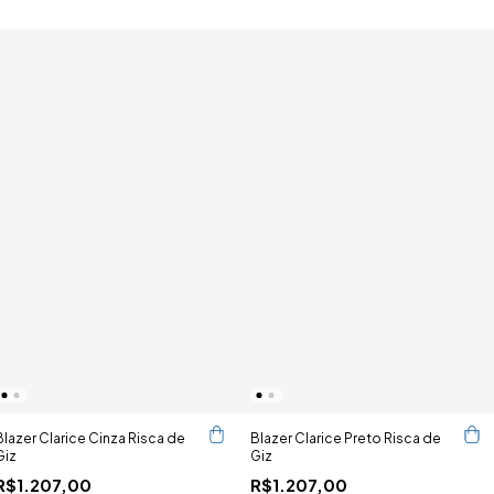
Blazer Clarice Cinza Risca de
Blazer Clarice Preto Risca de
Giz
Giz
R$1.207,00
R$1.207,00