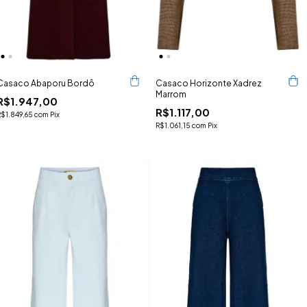
Casaco Abaporu Bordô
Casaco Horizonte Xadrez
Marrom
R$1.947,00
R$1.117,00
R$1.849,65
com
Pix
R$1.061,15
com
Pix