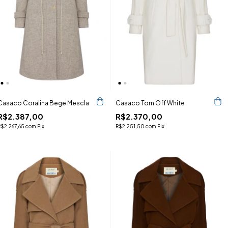
Casaco Coralina Bege Mescla
Casaco Tom Off White
R$2.387,00
R$2.370,00
R$2.267,65
com
Pix
R$2.251,50
com
Pix