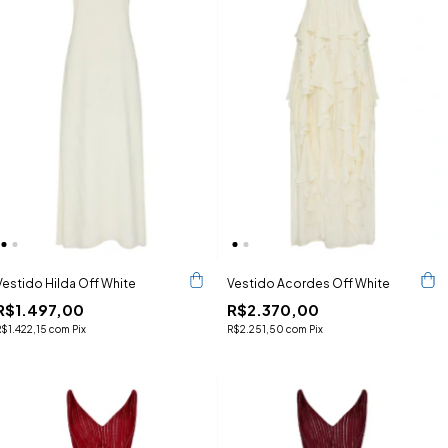
Vestido Hilda Off White
Vestido Acordes Off White
R$1.497,00
R$2.370,00
R$1.422,15
com
Pix
R$2.251,50
com
Pix