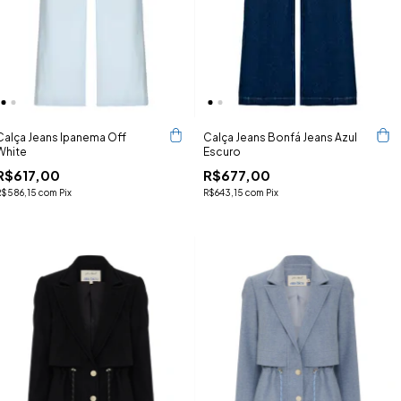
Calça Jeans Ipanema Off
Calça Jeans Bonfá Jeans Azul
White
Escuro
R$617,00
R$677,00
R$586,15
com
Pix
R$643,15
com
Pix