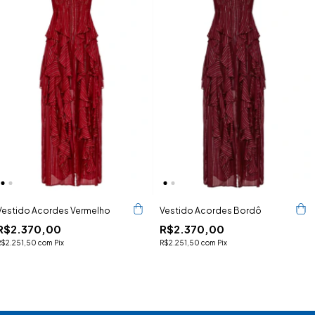
Vestido Acordes Vermelho
Vestido Acordes Bordô
R$2.370,00
R$2.370,00
R$2.251,50
com
Pix
R$2.251,50
com
Pix