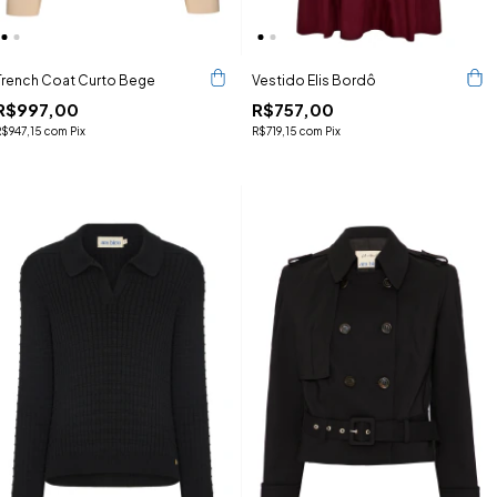
Trench Coat Curto Bege
Vestido Elis Bordô
R$997,00
R$757,00
R$947,15
com
Pix
R$719,15
com
Pix