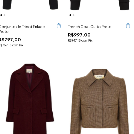
Conjunto de Tricot Enlace
Trench Coat Curto Preto
Preto
R$997,00
R$797,00
R$947,15
com
Pix
R$757,15
com
Pix