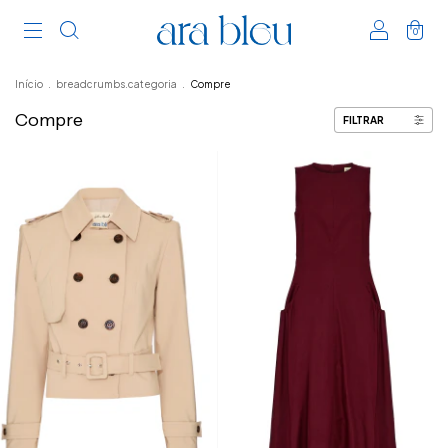
0
Início
.
breadcrumbs.categoria
.
Compre
Compre
FILTRAR