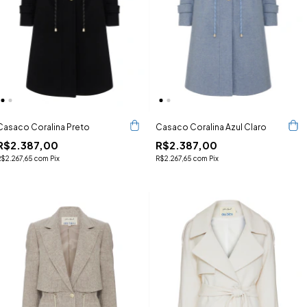
Casaco Coralina Preto
Casaco Coralina Azul Claro
R$2.387,00
R$2.387,00
R$2.267,65
com
Pix
R$2.267,65
com
Pix