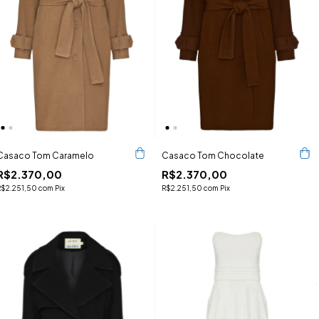
Casaco Tom Caramelo
Casaco Tom Chocolate
R$2.370,00
R$2.370,00
R$2.251,50
com
Pix
R$2.251,50
com
Pix