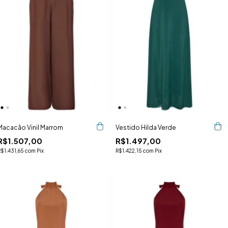
Macacão Vinil Marrom
Vestido Hilda Verde
R$1.507,00
R$1.497,00
R$1.431,65
com
Pix
R$1.422,15
com
Pix