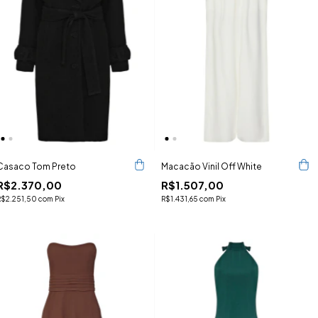
Casaco Tom Preto
Macacão Vinil Off White
R$2.370,00
R$1.507,00
R$2.251,50
com
Pix
R$1.431,65
com
Pix