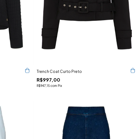
Trench Coat Curto Preto
R$997,00
R$947,15
com
Pix