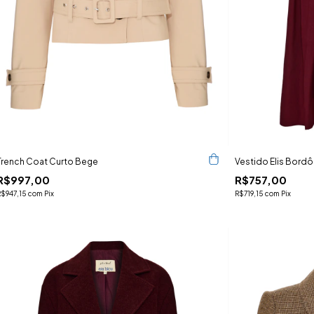
Trench Coat Curto Bege
Vestido Elis Bordô
R$997,00
R$757,00
R$947,15
com
Pix
R$719,15
com
Pix