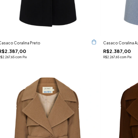
Casaco Coralina Preto
Casaco Coralina Az
R$2.387,00
R$2.387,00
R$2.267,65
com
Pix
R$2.267,65
com
Pix