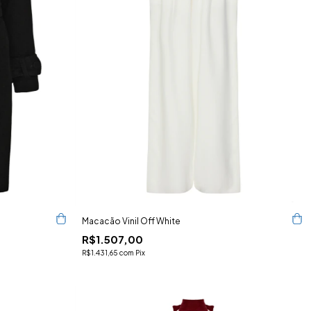
Macacão Vinil Off White
R$1.507,00
R$1.431,65
com
Pix