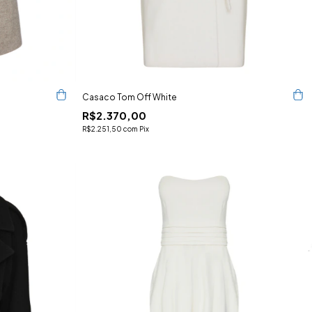
Casaco Tom Off White
R$2.370,00
R$2.251,50
com
Pix