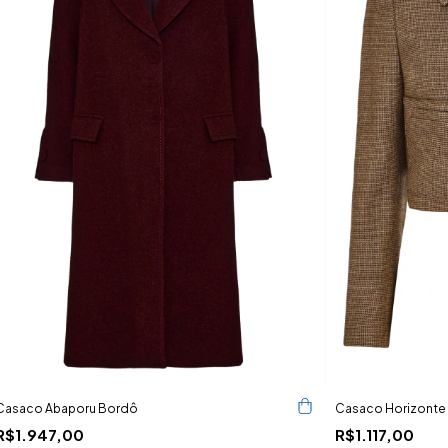
Casaco Abaporu Bordô
Casaco Horizonte
R$1.947,00
R$1.117,00