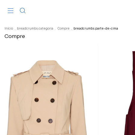
Início
.
breadcrumbs.categoria
.
Compre
.
breadcrumbs.parte-de-cima
Compre