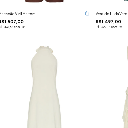
Macacão Vinil Marrom
Vestido Hilda Verd
R$1.507,00
R$1.497,00
R$1.431,65
com
Pix
R$1.422,15
com
Pix