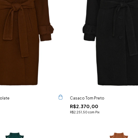
olate
Casaco Tom Preto
R$2.370,00
R$2.251,50
com
Pix