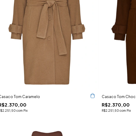
Casaco Tom Caramelo
Casaco Tom Choc
R$2.370,00
R$2.370,00
R$2.251,50
com
Pix
R$2.251,50
com
Pix