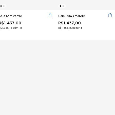
Saia Tom Verde
Saia Tom Amarelo
R$1.437,00
R$1.437,00
R$1.365,15
com
Pix
R$1.365,15
com
Pix