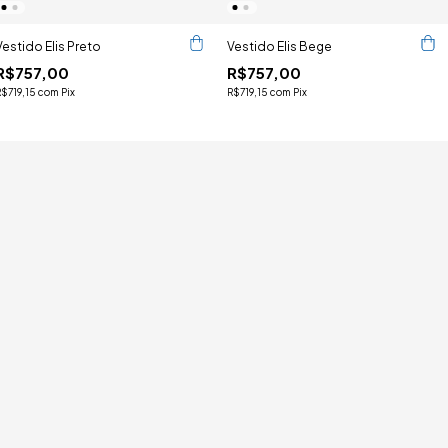
Vestido Elis Preto
Vestido Elis Bege
R$757,00
R$757,00
R$719,15
com
Pix
R$719,15
com
Pix