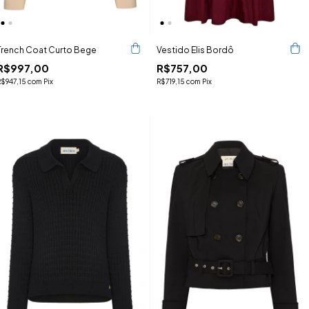
Trench Coat Curto Bege
Vestido Elis Bordô
R$997,00
R$757,00
R$947,15
com
Pix
R$719,15
com
Pix