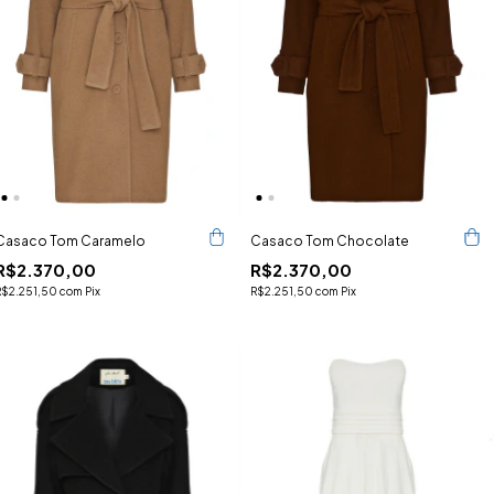
Casaco Tom Caramelo
Casaco Tom Chocolate
R$2.370,00
R$2.370,00
R$2.251,50
com
Pix
R$2.251,50
com
Pix