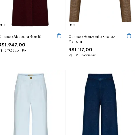
Casaco Abaporu Bordô
Casaco Horizonte Xadrez
Marrom
R$1.947,00
R$1.117,00
R$1.849,65
com
Pix
R$1.061,15
com
Pix