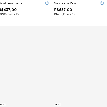
Saia Bienal Bege
Saia Bienal Bordô
R$637,00
R$637,00
R$605,15
com
Pix
R$605,15
com
Pix