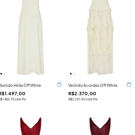
Vestido Hilda Off White
Vestido Acordes Off White
R$1.497,00
R$2.370,00
R$1.422,15
com
Pix
R$2.251,50
com
Pix