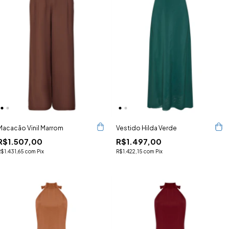
Macacão Vinil Marrom
Vestido Hilda Verde
R$1.507,00
R$1.497,00
R$1.431,65
com
Pix
R$1.422,15
com
Pix