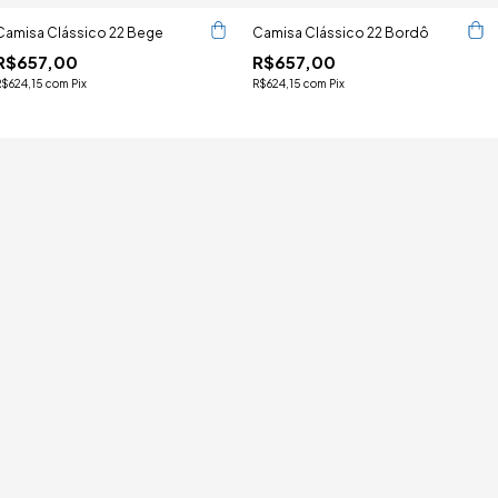
Camisa Clássico 22 Bege
Camisa Clássico 22 Bordô
R$657,00
R$657,00
R$624,15
com
Pix
R$624,15
com
Pix