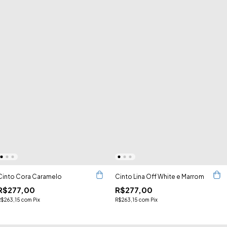
Cinto Cora Caramelo
Cinto Lina Off White e Marrom
R$277,00
R$277,00
R$263,15
com
Pix
R$263,15
com
Pix