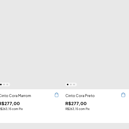
Cinto Cora Marrom
Cinto Cora Preto
R$277,00
R$277,00
R$263,15
com
Pix
R$263,15
com
Pix