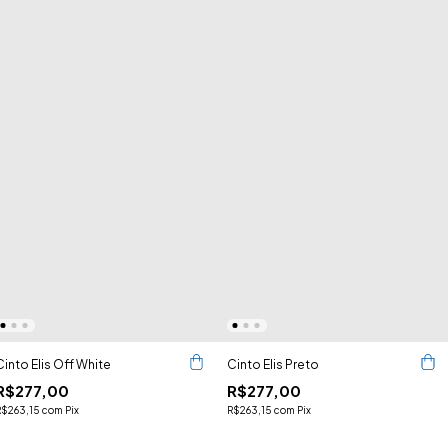
Cinto Elis Off White
Cinto Elis Preto
R$277,00
R$277,00
R$263,15
com
Pix
R$263,15
com
Pix