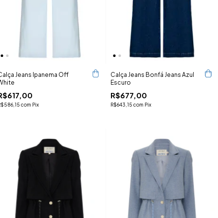
Calça Jeans Ipanema Off
Calça Jeans Bonfá Jeans Azul
White
Escuro
R$617,00
R$677,00
R$586,15
com
Pix
R$643,15
com
Pix