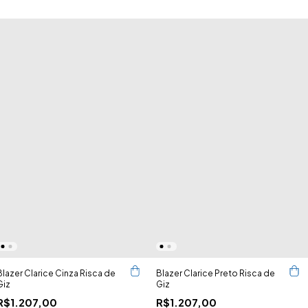
Blazer Clarice Cinza Risca de
Blazer Clarice Preto Risca de
Giz
Giz
R$1.207,00
R$1.207,00