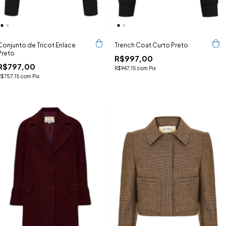
Conjunto de Tricot Enlace
Trench Coat Curto Preto
Preto
R$997,00
R$797,00
R$947,15
com
Pix
R$757,15
com
Pix