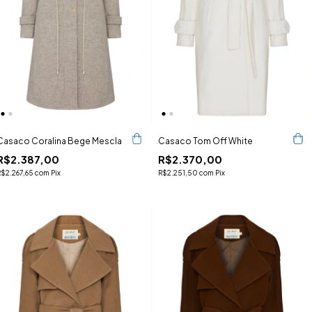
Casaco Coralina Bege Mescla
Casaco Tom Off White
R$2.387,00
R$2.370,00
R$2.267,65
com
Pix
R$2.251,50
com
Pix