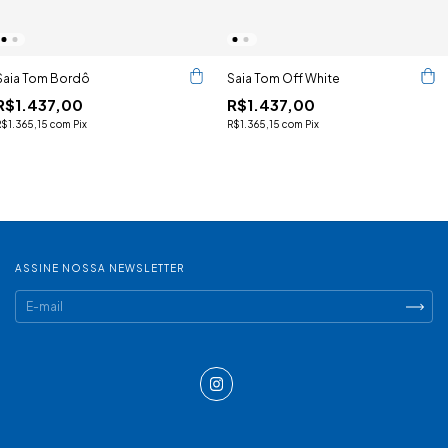
Saia Tom Bordô
Saia Tom Off White
R$1.437,00
R$1.437,00
R$1.365,15
com
Pix
R$1.365,15
com
Pix
ASSINE NOSSA NEWSLETTER