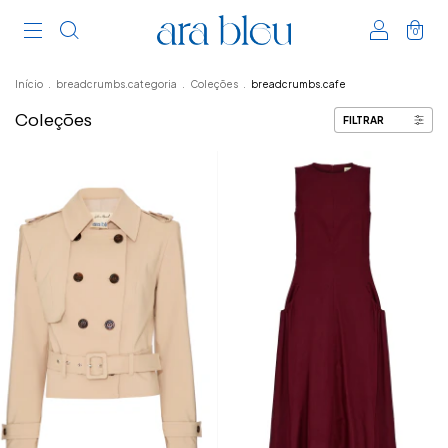
0
Início
.
breadcrumbs.categoria
.
Coleções
.
breadcrumbs.cafe
Coleções
FILTRAR