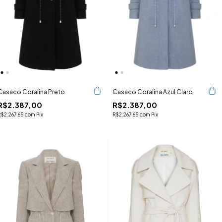
Casaco Coralina Preto
Casaco Coralina Azul Claro
R$2.387,00
R$2.387,00
R$2.267,65
com
Pix
R$2.267,65
com
Pix