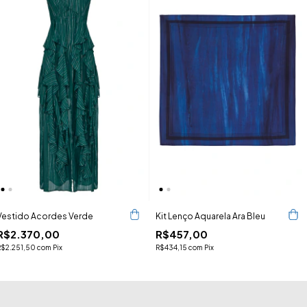
Vestido Acordes Verde
Kit Lenço Aquarela Ara Bleu
R$2.370,00
R$457,00
R$2.251,50
com
Pix
R$434,15
com
Pix