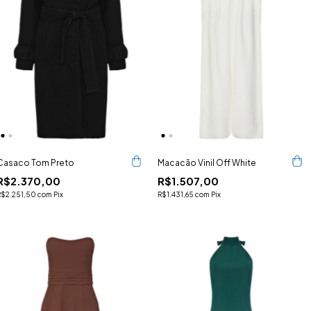
Casaco Tom Preto
Macacão Vinil Off White
R$2.370,00
R$1.507,00
R$2.251,50
com
Pix
R$1.431,65
com
Pix