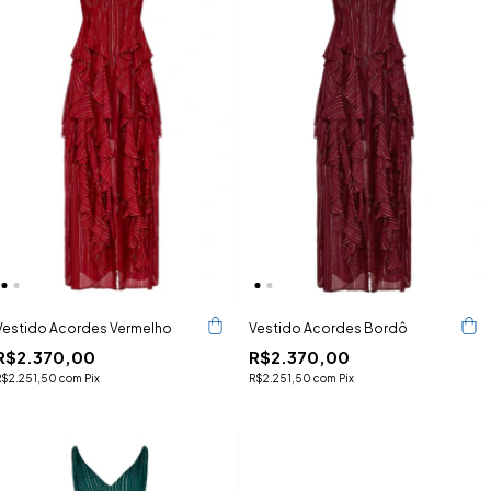
Vestido Acordes Vermelho
Vestido Acordes Bordô
R$2.370,00
R$2.370,00
R$2.251,50
com
Pix
R$2.251,50
com
Pix