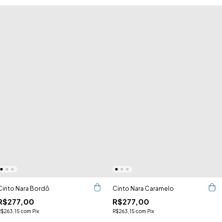
Cinto Nara Bordô
Cinto Nara Caramelo
R$277,00
R$277,00
R$263,15
com
Pix
R$263,15
com
Pix